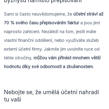
byznysu namísto přepisování
Sami si často neuvědomujeme, že
účetní stráví až
70 % svého času přepisováním faktur
a jsou jimi
naprosto zahlceni. Nezáleží na tom, jestli máte
vlastní finanční oddělení, nebo využíváte služeb
externí účetní firmy. Jakmile jim uvolníte ruce od
téhle otročiny,
můžou vám přinést mnohem větší
hodnotu díky své odbornosti a zkušenostem
.
Nebojte se, že umělá účetní nahradí
tu vaši