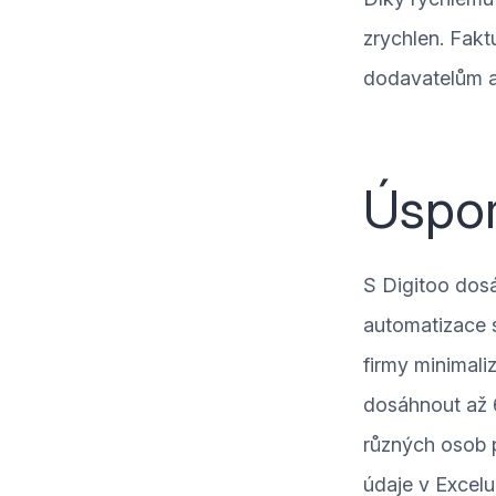
zrychlen. Fakt
dodavatelům a 
Úspo
S Digitoo dos
automatizace 
firmy minimal
dosáhnout až 6
různých osob p
údaje v Excelu