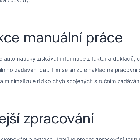
ika způsoby:
ce manuální práce
 automaticky získávat informace z faktur a dokladů, c
ního zadávání dat. Tím se snižuje náklad na pracovní 
 a minimalizuje riziko chyb spojených s ručním zadáván
ejší zpracování
skenování a extrakci údajů je proces zpracování faktu