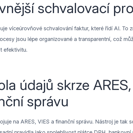
ivnější schvalovací pr
je víceúrovňové schvalování faktur, které řídí AI. To
ocesy jsou lépe organizované a transparentní, což můž
t efektivitu.
ola údajů skrze ARES,
anční správu
pojuje na ARES, VIES a finanční správu. Nástroj je tak 
sadní pravidla jako spolehlivost plátce DPH, bankovní ú