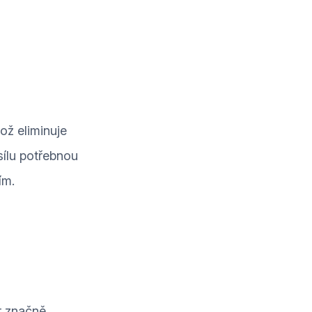
ož eliminuje
sílu potřebnou
ím.
r značně