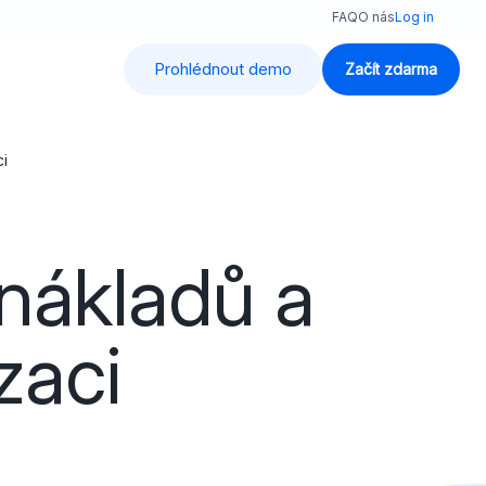
FAQ
O nás
Log in
Prohlédnout demo
Začít zdarma
i
 nákladů a
zaci