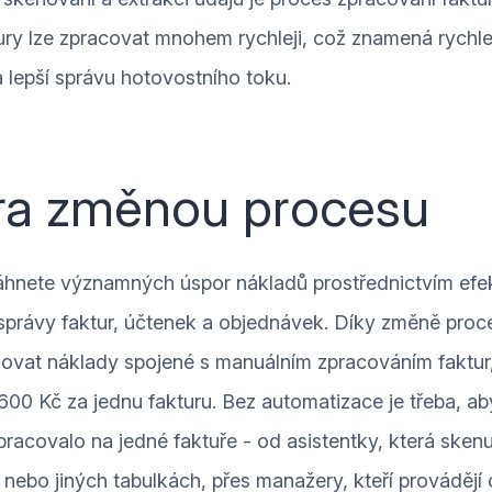
ury lze zpracovat mnohem rychleji, což znamená rychlej
lepší správu hotovostního toku.
ra změnou procesu
áhnete významných úspor nákladů prostřednictvím efek
správy faktur, účtenek a objednávek. Díky změně pro
izovat náklady spojené s manuálním zpracováním faktu
00 Kč za jednu fakturu. Bez automatizace je třeba, a
racovalo na jedné faktuře - od asistentky, která skenu
 nebo jiných tabulkách, přes manažery, kteří provádějí 