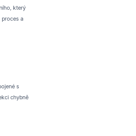
ního, který
o proces a
pojené s
ekci chybně