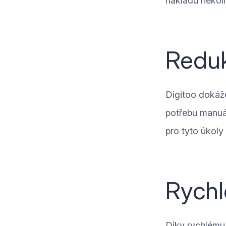
nákladů někol
Reduk
Digitoo dokáže
potřebu manuál
pro tyto úkoly
Rychl
Díky rychlému 