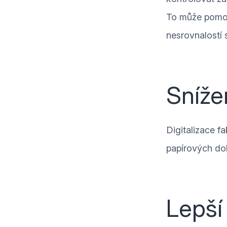
To může pomoci
nesrovnalostí 
Sníže
Digitalizace f
papírových dok
Lepší