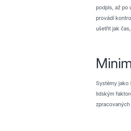
podpis, až po ú
provádí kontro
ušetřit jak čas
Minim
Systémy jako D
lidským fakto
zpracovaných 