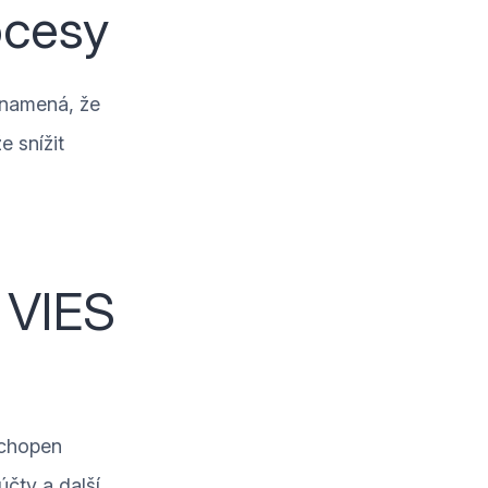
ocesy
 znamená, že
e snížit
 VIES
schopen
čty a další.