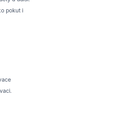
ko pokut i
ivace
vaci.