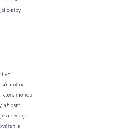
ší platby
tivní
cesů mohou
r, které mohou
by až osm
je a eviduje
ověření a