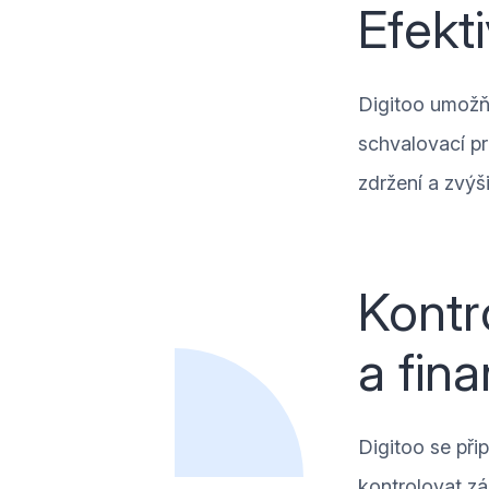
Efekt
Digitoo umožňu
schvalovací pr
zdržení a zvýši
Kontr
a fin
Digitoo se při
kontrolovat zá