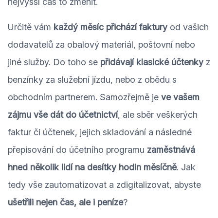
nejvyšší čas to změnit.
Určitě vám
každý měsíc přichází faktury
od vašich
dodavatelů za obalový materiál, poštovní nebo
jiné služby. Do toho se
přidávají klasické účtenky
z
benzínky za služební jízdu, nebo z obědu s
obchodním partnerem. Samozřejmě je
ve vašem
zájmu vše dát do účetnictví
, ale sběr veškerých
faktur či účtenek, jejich skladování a následné
přepisování do účetního programu
zaměstnává
hned několik lidí na desítky hodin měsíčně
. Jak
tedy vše zautomatizovat a zdigitalizovat, abyste
ušetřili nejen čas, ale i peníze
?