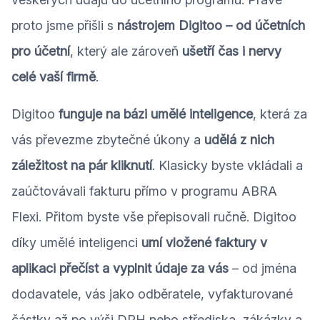
proto jsme přišli s
nástrojem Digitoo – od účetních
pro účetní
, který ale zároveň
ušetří čas i nervy
celé vaší firmě
.
Digitoo
funguje na bázi umělé inteligence
, která za
vás převezme zbytečné úkony a
udělá z nich
záležitost na pár kliknutí
. Klasicky byste vkládali a
zaúčtovávali fakturu přímo v programu ABRA
Flexi. Přitom byste vše přepisovali ručně. Digitoo
díky umělé inteligenci
umí vložené faktury v
aplikaci přečíst a vyplnit údaje za vás
– od jména
dodavatele, vás jako odběratele, vyfakturované
částky až po výši DPH nebo střediska, zákázky a