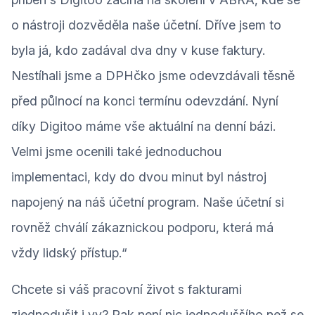
o nástroji dozvěděla naše účetní. Dříve jsem to
byla já, kdo zadával dva dny v kuse faktury.
Nestíhali jsme a DPHčko jsme odevzdávali těsně
před půlnocí na konci termínu odevzdání. Nyní
díky Digitoo máme vše aktuální na denní bázi.
Velmi jsme ocenili také jednoduchou
implementaci, kdy do dvou minut byl nástroj
napojený na náš účetní program. Naše účetní si
rovněž chválí zákaznickou podporu, která má
vždy lidský přístup.“
Chcete si váš pracovní život s fakturami
zjednodušit i vy? Pak není nic jednoduššího než se